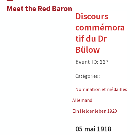
Skip
Open
Close
Meet the Red Baron
to
Discours
mobile
mobile
content
commémora
menu
menu
tif du Dr
Bülow
Event ID: 667
Catégories :
Nomination et médailles
Allemand
Ein Heldenleben 1920
05 mai 1918