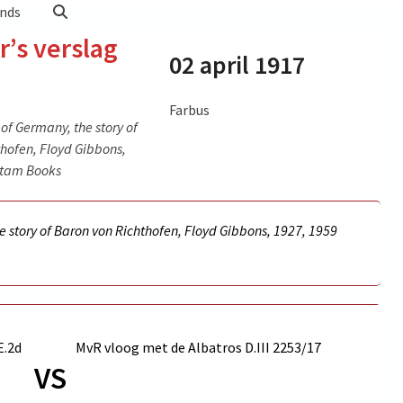
nds
r’s verslag
02 april 1917
Farbus
of Germany, the story of
hofen, Floyd Gibbons,
ntam Books
 story of Baron von Richthofen, Floyd Gibbons, 1927, 1959
adula –
E.2d
MvR vloog met de Albatros D.III
2253/17
VS