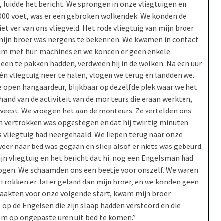
, luidde het bericht. We sprongen in onze vliegtuigen en
000 voet, was er een gebroken wolkendek. We konden de
et ver van ons vliegveld. Het rode vliegtuig van mijn broer
r mijn broer was nergens te bekennen. We kwamen in contact
slim met hun machines en we konden er geen enkele
 een te pakken hadden, verdween hij in de wolken. Na een uur
 vliegtuig neer te halen, vlogen we terug en landden we.
de open hangaardeur, blijkbaar op dezelfde plek waar we het
hand van de activiteit van de monteurs die eraan werkten,
eweest. We vroegen het aan de monteurs. Ze vertelden ons
en vertrokken was opgestegen en dat hij twintig minuten
s vliegtuig had neergehaald. We liepen terug naar onze
weer naar bed was gegaan en sliep alsof er niets was gebeurd.
ijn vliegtuig en het bericht dat hij nog een Engelsman had
logen. We schaamden ons een beetje voor onszelf. We waren
rtrokken en later geland dan mijn broer, en we konden geen
rmaakten voor onze volgende start, kwam mijn broer
 op de Engelsen die zijn slaap hadden verstoord en die
 op ongepaste uren uit bed te komen.”