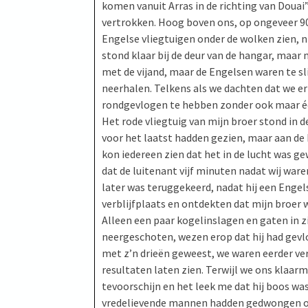
komen vanuit Arras in de richting van Douai”
vertrokken. Hoog boven ons, op ongeveer 9
Engelse vliegtuigen onder de wolken zien, ni
stond klaar bij de deur van de hangar, maa
met de vijand, maar de Engelsen waren te 
neerhalen. Telkens als we dachten dat we er
rondgevlogen te hebben zonder ook maar één
Het rode vliegtuig van mijn broer stond in 
voor het laatst hadden gezien, maar aan de 
kon iedereen zien dat het in de lucht was g
dat de luitenant vijf minuten nadat wij war
later was teruggekeerd, nadat hij een Engel
verblijfplaats en ontdekten dat mijn broer 
Alleen een paar kogelinslagen en gaten in z
neergeschoten, wezen erop dat hij had gev
met z’n drieën geweest, we waren eerder ve
resultaten laten zien. Terwijl we ons klaa
tevoorschijn en het leek me dat hij boos was
vredelievende mannen hadden gedwongen om