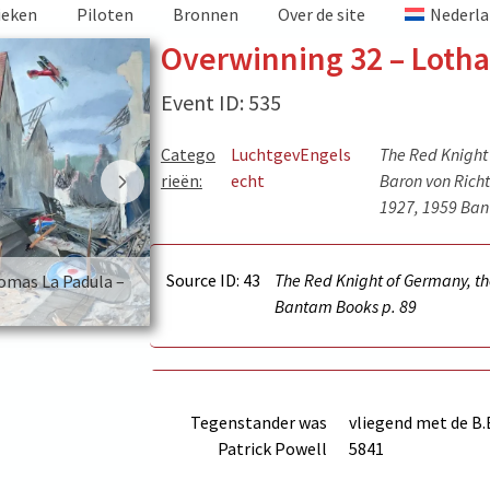
ieken
Piloten
Bronnen
Over de site
Nederla
Overwinning 32 – Lotha
Event ID: 535
Catego
Luchtgev
Engels
The Red Knight 
rieën:
echt
Baron von Richt
1927, 1959 Ba
Source ID: 43
The Red Knight of Germany, the
homas La Padula –
Victory 32 – picture source: Thomas La P
Bantam Books p.
89
Aviation Art
Tegenstander was
vliegend met de B.
Patrick Powell
5841