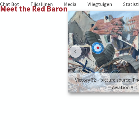
Skip
Chat Bot
Tijdslijnen
Media
Vliegtuigen
Statist
Meet the Red Baron
to
content
e source: Thomas La Padula –
Victory 32 – picture source: T
iation Art
Aviation Art