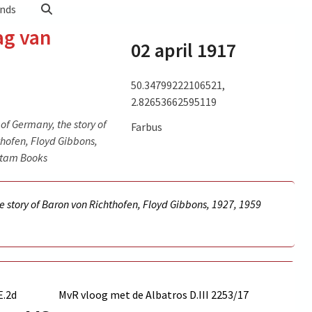
nds
ag van
02 april 1917
50.34799222106521,
2.82653662595119
of Germany, the story of
Farbus
hofen, Floyd Gibbons,
ntam Books
adula –
 story of Baron von Richthofen, Floyd Gibbons, 1927, 1959
E.2d
MvR vloog met de Albatros D.III
2253/17