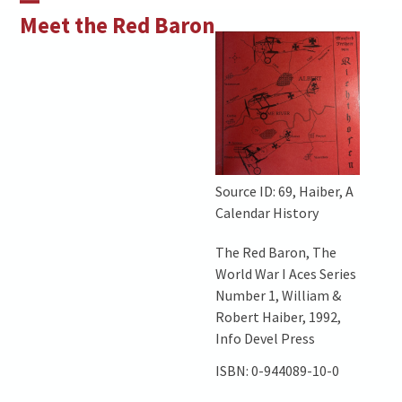
Skip
Open
Close
Meet the Red Baron
to
mobile
mobile
content
menu
menu
Source ID: 69, Haiber, A
Calendar History
The Red Baron, The
World War I Aces Series
Number 1, William &
Robert Haiber, 1992,
Info Devel Press
ISBN: 0-944089-10-0