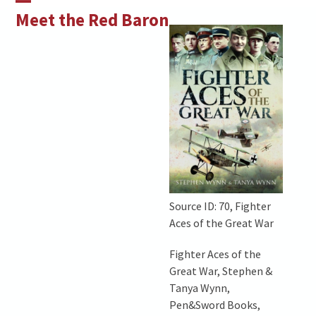
Skip
Open
Close
Meet the Red Baron
to
mobile
mobile
content
menu
menu
Source ID: 70, Fighter
Aces of the Great War
Fighter Aces of the
Great War, Stephen &
Tanya Wynn,
Pen&Sword Books,