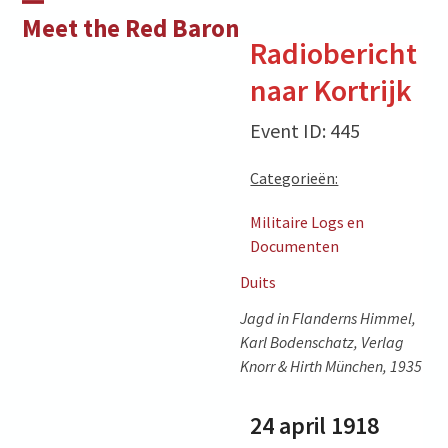
Skip
Open
Close
Meet the Red Baron
to
Radiobericht
mobile
mobile
content
naar Kortrijk
menu
menu
Event ID: 445
Categorieën:
Militaire Logs en
Documenten
Duits
Jagd in Flanderns Himmel,
Karl Bodenschatz, Verlag
Knorr & Hirth München, 1935
24 april 1918