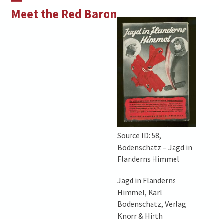
Skip
Open
Close
Meet the Red Baron
to
mobile
mobile
content
menu
menu
Source ID: 58,
Bodenschatz – Jagd in
Flanderns Himmel
Jagd in Flanderns
Himmel, Karl
Bodenschatz, Verlag
Knorr & Hirth