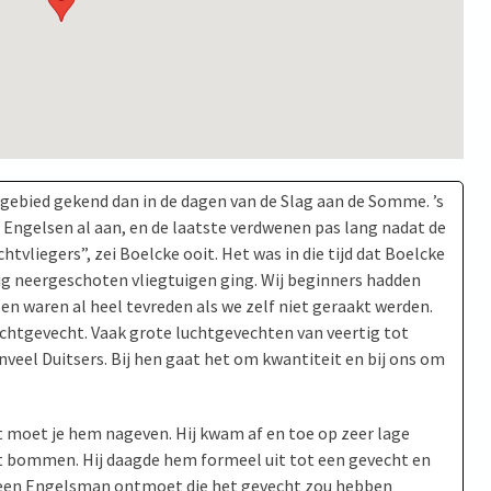
tgebied gekend dan in de dagen van de Slag aan de Somme. ’s
 Engelsen al aan, en de laatste verdwenen pas lang nadat de
tvliegers”, zei Boelcke ooit. Het was in die tijd dat Boelcke
tig neergeschoten vliegtuigen ging. Wij beginners hadden
en waren al heel tevreden als we zelf niet geraakt werden.
uchtgevecht. Vaak grote luchtgevechten van veertig tot
nveel Duitsers. Bij hen gaat het om kwantiteit en bij ons om
t moet je hem nageven. Hij kwam af en toe op zeer lage
t bommen. Hij daagde hem formeel uit tot een gevecht en
jks een Engelsman ontmoet die het gevecht zou hebben