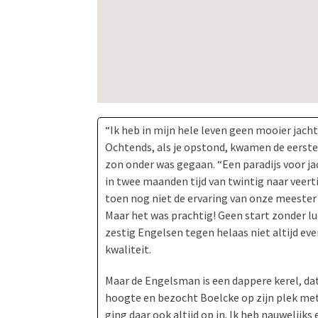
“Ik heb in mijn hele leven geen mooier jach
Ochtends, als je opstond, kwamen de eerste
zon onder was gegaan. “Een paradijs voor jach
in twee maanden tijd van twintig naar veer
toen nog niet de ervaring van onze meester 
Maar het was prachtig! Geen start zonder l
zestig Engelsen tegen helaas niet altijd eve
kwaliteit.
Maar de Engelsman is een dappere kerel, da
hoogte en bezocht Boelcke op zijn plek me
ging daar ook altijd op in. Ik heb nauweli