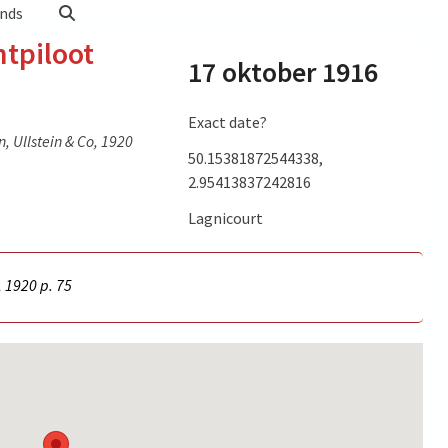
nds
htpiloot
17 oktober 1916
Exact date?
, Ullstein & Co, 1920
ker, and
50.15381872544338,
age of
2.95413837242816
ngarden)
Lagnicourt
nfred von
eronaut
, 1920 p.
75