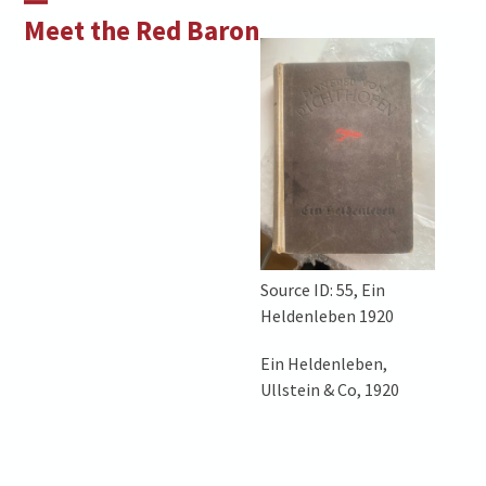
Skip
Open
Close
Meet the Red Baron
to
mobile
mobile
content
menu
menu
Source ID: 55, Ein
Heldenleben 1920
Ein Heldenleben,
Ullstein & Co, 1920