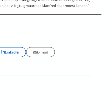
van het vliegtuig waarmee Manfred daar moest landen.”
LinkedIn
E-mail