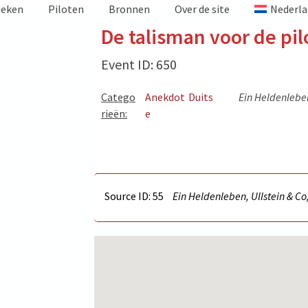
ieken
Piloten
Bronnen
Over de site
Nederla
De talisman voor de pil
Event ID: 650
Catego
Anekdot
Duits
Ein Heldenleben
rieën:
e
Source ID: 55
Ein Heldenleben, Ullstein & Co