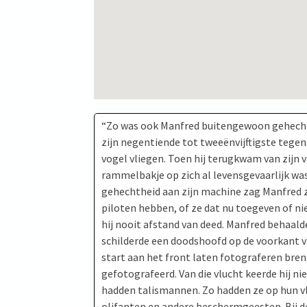
“Zo was ook Manfred buitengewoon gehecht a
zijn negentiende tot tweeënvijftigste tegen
vogel vliegen. Toen hij terugkwam van zijn v
rammelbakje op zich al levensgevaarlijk was.
gehechtheid aan zijn machine zag Manfred zij
piloten hebben, of ze dat nu toegeven of ni
hij nooit afstand van deed. Manfred behaalde
schilderde een doodshoofd op de voorkant va
start aan het front laten fotograferen bren
gefotografeerd. Van die vlucht keerde hij n
hadden talismannen. Zo hadden ze op hun vl
olifanten en andere beschermgeesten. Bij de