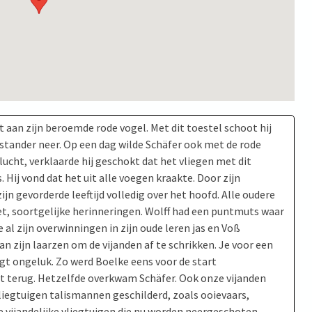
an zijn beroemde rode vogel. Met dit toestel schoot hij
stander neer. Op een dag wilde Schäfer ook met de rode
lucht, verklaarde hij geschokt dat het vliegen met dit
 Hij vond dat het uit alle voegen kraakte. Door zijn
n gevorderde leeftijd volledig over het hoofd. Alle oudere
et, soortgelijke herinneringen. Wolff had een puntmuts waar
 al zijn overwinningen in zijn oude leren jas en Voß
n zijn laarzen om de vijanden af te schrikken. Je voor een
gt ongeluk. Zo werd Boelke eens voor de start
iet terug. Hetzelfde overkwam Schäfer. Ook onze vijanden
iegtuigen talismannen geschilderd, zoals ooievaars,
 vijandelijke vliegtuigen die nu worden neergeschoten,