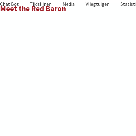
Skip
Chat Bot
Tijdslijnen
Media
Vliegtuigen
Statist
Meet the Red Baron
to
content