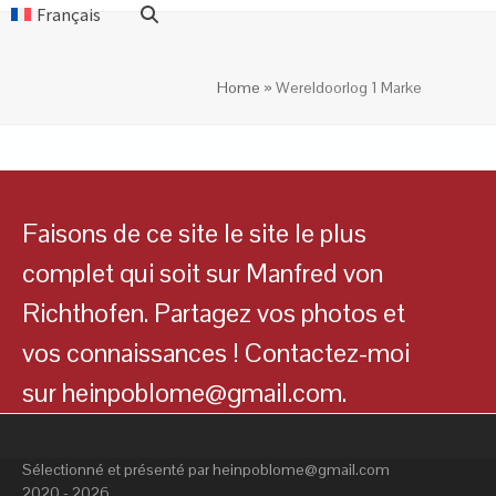
Français
Home
»
Wereldoorlog 1 Marke
Faisons de ce site le site le plus
complet qui soit sur Manfred von
Richthofen. Partagez vos photos et
vos connaissances ! Contactez-moi
sur heinpoblome@gmail.com.
Sélectionné et présenté par heinpoblome@gmail.com
2020 - 2026