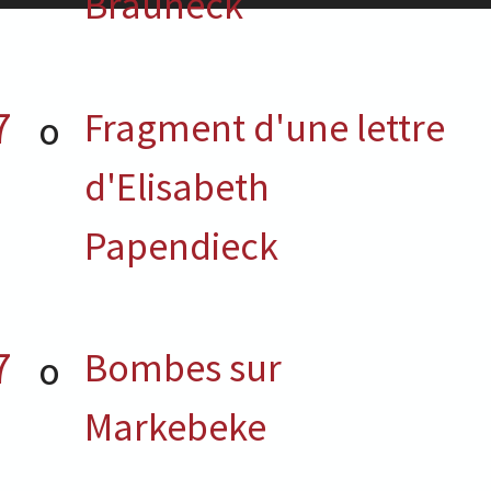
Brauneck
7
Fragment d'une lettre
O
d'Elisabeth
Papendieck
7
Bombes sur
O
Markebeke