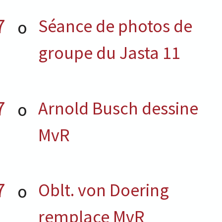
7
Séance de photos de
O
groupe du Jasta 11
7
Arnold Busch dessine
O
MvR
7
Oblt. von Doering
O
remplace MvR