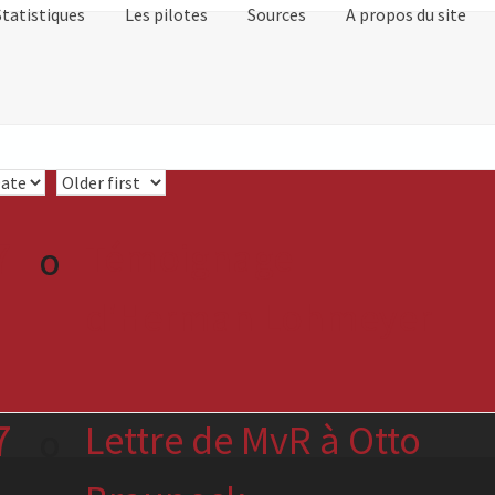
Statistiques
Les pilotes
Sources
A propos du site
7
Témoignage
O
d'Herman Lohmeyer
7
Lettre de MvR à Otto
O