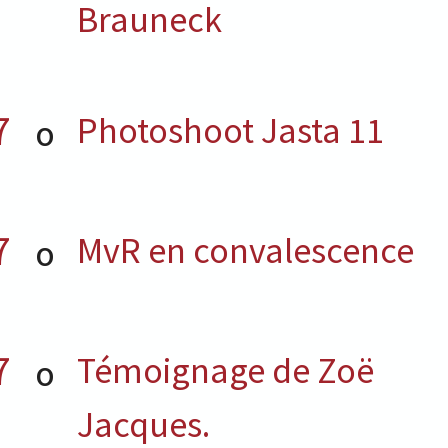
Brauneck
7
Photoshoot Jasta 11
O
7
MvR en convalescence
O
7
Témoignage de Zoë
O
Jacques.