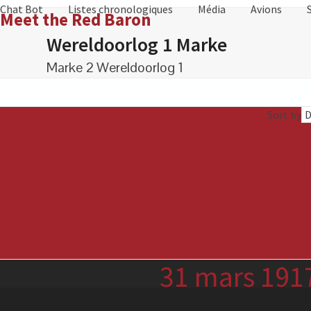
Skip
Chat Bot
Listes chronologiques
Média
Avions
Meet the Red Baron
to
Wereldoorlog 1 Marke
content
Marke 2 Wereldoorlog 1
Sort by
1 janvier 191
31 mars 191