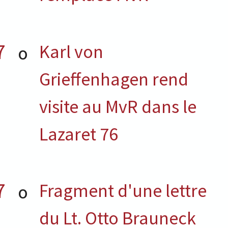
7
Karl von
O
Grieffenhagen rend
visite au MvR dans le
Lazaret 76
7
Fragment d'une lettre
O
du Lt. Otto Brauneck