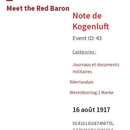
Skip
Open
Close
Meet the Red Baron
to
Note de
mobile
mobile
content
Kogenluft
menu
menu
Event ID: 43
Catégories :
Journaux et documents
militaires
Néerlandais
Wereldoorlog 1 Marke
16 août 1917
50.816141687498735,