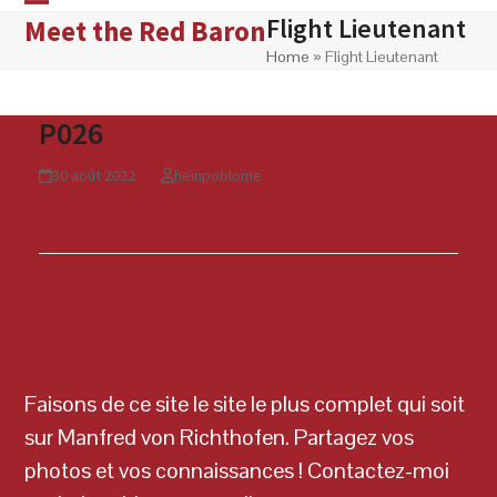
Skip
Flight Lieutenant
Open
Close
Meet the Red Baron
to
Home
»
Flight Lieutenant
mobile
mobile
content
menu
menu
P026
30 août 2022
heinpoblome
En savoir plus
Faisons de ce site le site le plus complet qui soit
sur Manfred von Richthofen. Partagez vos
photos et vos connaissances ! Contactez-moi