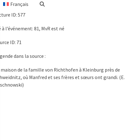
Français
cture ID
: 577
é à l’événement: 81, MvR est né
urce ID: 71
gende dans la source :
 maison de la famille von Richthofen à Kleinburg près de
hweidnitz, où Manfred et ses frères et sœurs ont grandi. (E.
schnowski)