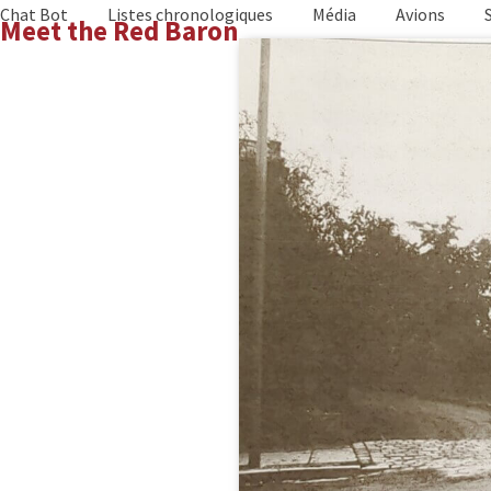
Skip
Chat Bot
Listes chronologiques
Média
Avions
Meet the Red Baron
to
content