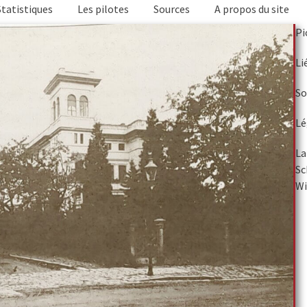
Statistiques
Les pilotes
Sources
A propos du site
Pi
Li
So
Lé
La
Sc
Wi