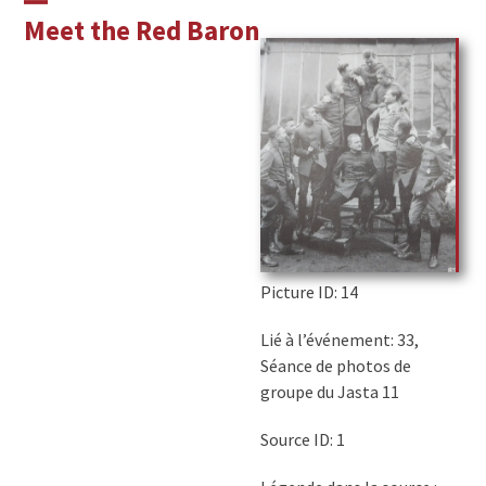
Skip
Open
Close
Meet the Red Baron
to
mobile
mobile
content
menu
menu
Picture ID
: 14
Lié à l’événement: 33,
Séance de photos de
groupe du Jasta 11
Source ID: 1