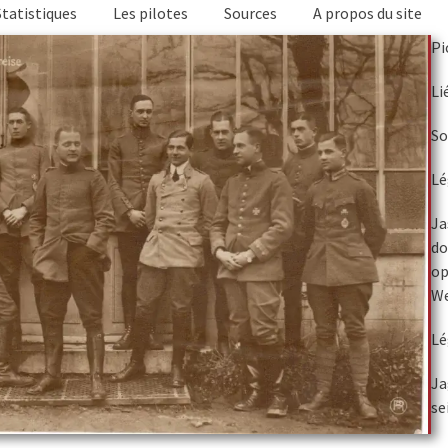
Statistiques
Les pilotes
Sources
A propos du site
Pi
Li
So
Lé
Ja
do
op
We
Lé
Ja
se