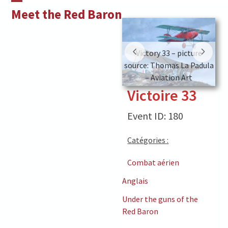
Skip
Open
Close
Meet the Red Baron
to
mobile
mobile
content
menu
menu
Victory 33 – picture
Victory 33 – picture
source: Thomas La Padula
source: Thomas La Padula
s
– Aviation Art
– Aviation Art
Victoire 33
Event ID: 180
Catégories :
Combat aérien
Anglais
Under the guns of the
Red Baron