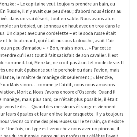
enzke : « Le capitaine veut toujours prendre un bain, au
En Russie, il n’y avait que peu d’eau ; d’abord nous étions au
vés dans un vrai désert, tout en sable. Nous avons alors
mple : un trépied, un tonneau en haut avec un trou dans le
s. Un clapet avec une cordelette – et le soda russe était
e et le lieutenant, qui était nu sous la douche, avait l’air
re eu un peu d’amadou ». « Bon, mais sinon… » Par cette
ndre qu’il est tout à fait satisfait de son cavalier. Il est
de sommeil. Lui, Menzke, ne croit pas à un tel mode de vie. Il
ès une nuit épuisante sur le perchoir ou dans l’avion, mais
cueillante, le maître de manège dit seulement ; « Menzke,
gué ». « Mais sinon… comme je l’ai dit, nous nous amusons
aviation, Moritz. Nous l’avons encore d’Ostende. Quand il
de manège, mais plus tard, ce n’était plus possible, il était
 je vous le dis… Quand des messieurs étrangers viennent
r leurs épaules et leur enlève leur casquette. Il y a toujours
ue nous vivons comme des pleureuses sur le terrain, ça n’existe
e. Une fois, un type est venu chez nous avec un pinceau, il
it pas du tout envie, parce qu’un professeur célèbre l’avait