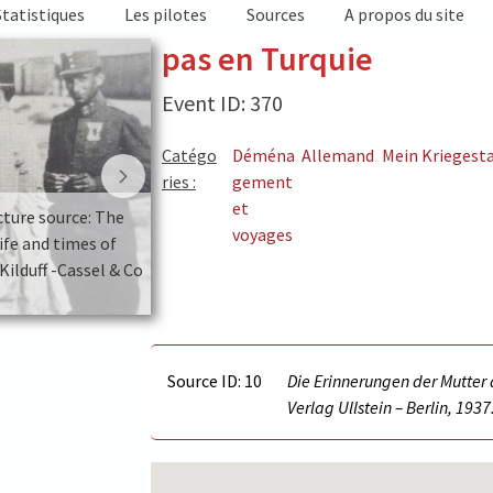
Statistiques
Les pilotes
Sources
A propos du site
pas en Turquie
Event ID: 370
Catégo
Déména
Allemand
Mein Kriegest
ries :
gement
et
icture source: The
MvR with Austrian officers. (picture sour
voyages
ife and times of
Illustrated Red Baron – The life and ti
ilduff -Cassel & Co
Manfred von Richthofen – Peter Kilduff -Ca
– 2000)
Source ID: 10
Die Erinnerungen der Mutter 
Verlag Ullstein – Berlin, 1937