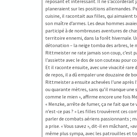
reposant et intéressant. Il ne s’accorderait
planeraient sur les positions allemandes. P
cuisine, il racontait aux filles, qui aimaient t
son maître d’armes. Les deux hommes avaien
participé à de nombreuses aventures de chasse
territoire ennemi, dans la forêt hivernale. Un
détonation – la neige tomba des arbres, le no
Rittmeister ne rate jamais son coup, c’est p
l’assiette avec le dos de son couteau pour conf
Et il raconte ensuite, avec une vivacité rare
de repos, il a dû empaler une douzaine de bou
Rittmeister a ensuite achevées l’une après l’
ou quarante mètres, sans qu’il manque une s
comme le mien », affirme encore une fois Menzk
« Menzke, arrête de fumer, ça ne fait que te vi
n’est-ce pas ? » Les filles trouvèrent ces 
parler de combats aériens passionnants ; mai
a prise. « Vous savez », dit-il en mâchant, »
même plus sympa, avec les patrouilles et tout