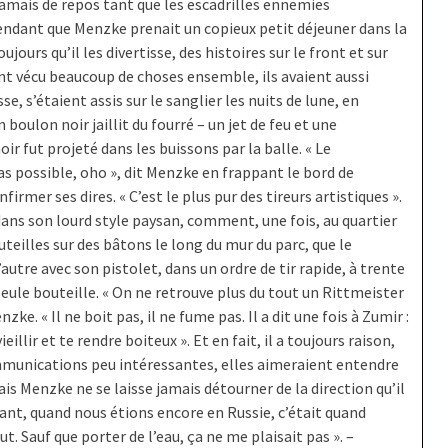
 jamais de repos tant que les escadrilles ennemies
endant que Menzke prenait un copieux petit déjeuner dans la
oujours qu’il les divertisse, des histoires sur le front et sur
t vécu beaucoup de choses ensemble, ils avaient aussi
, s’étaient assis sur le sanglier les nuits de lune, en
 boulon noir jaillit du fourré – un jet de feu et une
ir fut projeté dans les buissons par la balle. « Le
as possible, oho », dit Menzke en frappant le bord de
irmer ses dires. « C’est le plus pur des tireurs artistiques ».
 dans son lourd style paysan, comment, une fois, au quartier
teilles sur des bâtons le long du mur du parc, que le
autre avec son pistolet, dans un ordre de tir rapide, à trente
eule bouteille. « On ne retrouve plus du tout un Rittmeister
e. « Il ne boit pas, il ne fume pas. Il a dit une fois à Zumir :
eillir et te rendre boiteux ». Et en fait, il a toujours raison,
communications peu intéressantes, elles aimeraient entendre
s Menzke ne se laisse jamais détourner de la direction qu’il
avant, quand nous étions encore en Russie, c’était quand
. Sauf que porter de l’eau, ça ne me plaisait pas ». –