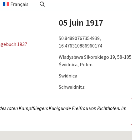
Français
05 juin 1917
50.84890767354939,
agebuch 1937
16.476310886960174
Władysława Sikorskiego 19, 58-105
ce: The
Świdnica, Polen
mes of
Swidnica
ssel & Co
Schweidnitz
des roten Kampffliegers Kunigunde Freifrau von Richthofen. Im
.