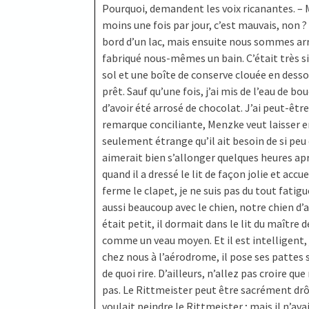
Pourquoi, demandent les voix ricanantes. – M
moins une fois par jour, c’est mauvais, non ? 
bord d’un lac, mais ensuite nous sommes arri
fabriqué nous-mêmes un bain. C’était très si
sol et une boîte de conserve clouée en dessou
prêt. Sauf qu’une fois, j’ai mis de l’eau de bou
d’avoir été arrosé de chocolat. J’ai peut-êt
remarque conciliante, Menzke veut laisser ente
seulement étrange qu’il ait besoin de si peu 
aimerait bien s’allonger quelques heures apr
quand il a dressé le lit de façon jolie et ac
ferme le clapet, je ne suis pas du tout fati
aussi beaucoup avec le chien, notre chien d’
était petit, il dormait dans le lit du maître 
comme un veau moyen. Et il est intelligent,
chez nous à l’aérodrome, il pose ses pattes su
de quoi rire. D’ailleurs, n’allez pas croire q
pas. Le Rittmeister peut être sacrément drôl
voulait peindre le Rittmeister ; mais il n’ava