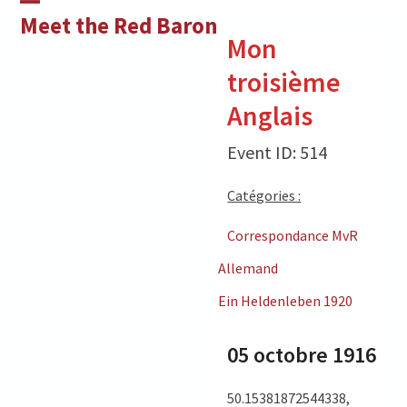
Skip
Open
Close
Meet the Red Baron
to
Mon
mobile
mobile
content
troisième
menu
menu
Anglais
Event ID: 514
Catégories :
Correspondance MvR
Allemand
Ein Heldenleben 1920
05 octobre 1916
50.15381872544338,