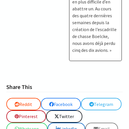
en plus difficile d’en
abattre un. Au cours
des quatre dernières
semaines depuis la
création de l’escadrille
de chasse Boelcke,
nous avons déjà perdu
cinq des dix avions. »
Share This
Reddit
Facebook
Telegram
Pinterest
Twitter
Whatsapp
LinkedIn
Email