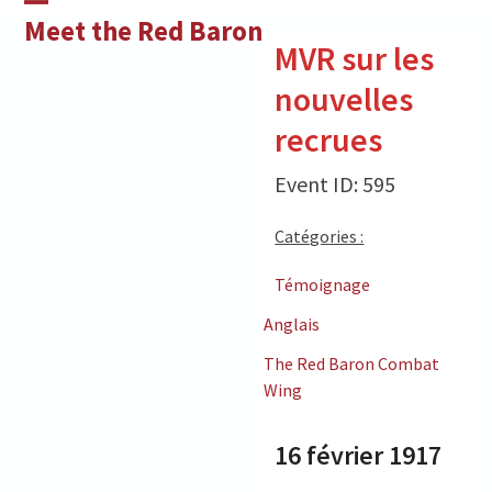
Skip
Open
Close
Meet the Red Baron
to
MVR sur les
mobile
mobile
content
nouvelles
menu
menu
recrues
Event ID: 595
Catégories :
Témoignage
Anglais
The Red Baron Combat
Wing
16 février 1917