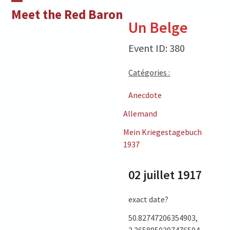
Skip
Open
Close
Meet the Red Baron
to
Un Belge
mobile
mobile
content
menu
menu
Event ID: 380
Catégories :
Anecdote
Allemand
Mein Kriegestagebuch
1937
02 juillet 1917
exact date?
50.82747206354903,
3.2658950397476594