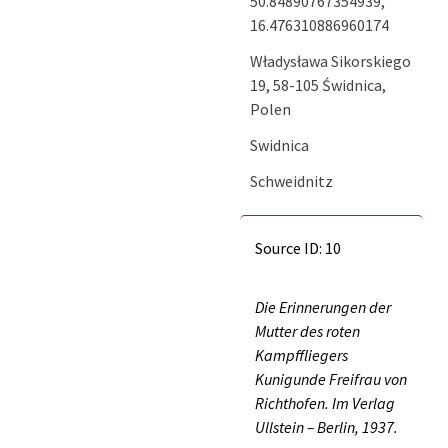
50.84890767354939,
16.476310886960174
Władysława Sikorskiego
19, 58-105 Świdnica,
Polen
Swidnica
Schweidnitz
Source ID: 10
Die Erinnerungen der
Mutter des roten
Kampffliegers
Kunigunde Freifrau von
Richthofen. Im Verlag
Ullstein – Berlin, 1937.