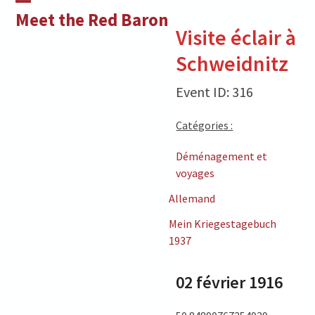
Skip
Open
Close
Meet the Red Baron
to
Visite éclair à
mobile
mobile
content
Schweidnitz
menu
menu
Event ID: 316
Catégories :
Déménagement et
voyages
Allemand
Mein Kriegestagebuch
1937
02 février 1916