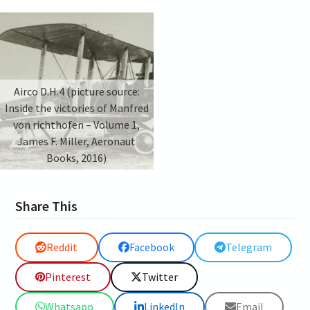
Airco D.H.4 (picture source:
Inside the victories of Manfred
von richthofen – Volume 1,
James F. Miller, Aeronaut
Books, 2016)
Share This
Reddit
Facebook
Telegram
Pinterest
Twitter
Whatsapp
LinkedIn
Email