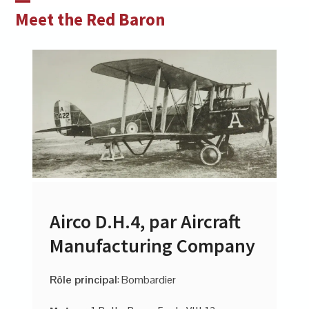
Skip
Open
Close
Meet the Red Baron
to
mobile
mobile
content
menu
menu
Airco D.H.4, par Aircraft
Manufacturing Company
Rôle principal
: Bombardier