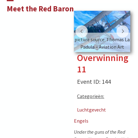
Skip
Open
Close
Meet the Red Baron
to
mobile
mobile
content
menu
menu
picture source: Thomas La
picture source: Thomas La
p
Padula – Aviation Art
Padula – Aviation Art
Overwinning
11
Event ID: 144
Categorieën:
Luchtgevecht
Engels
Under the guns of the Red