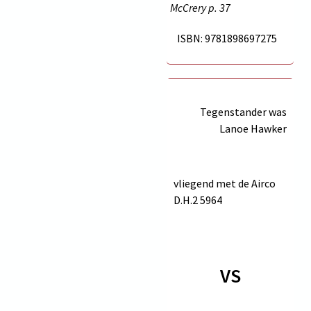
McCrery p.
37
ISBN: 9781898697275
Tegenstander was
Lanoe Hawker
vliegend met de Airco
D.H.2
5964
VS