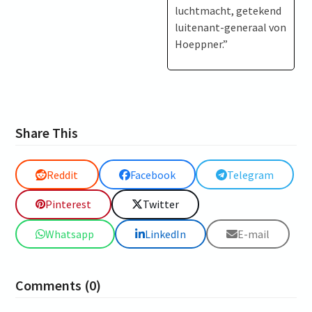
luchtmacht, getekend
luitenant-generaal von
Hoeppner.”
Share This
Reddit
Facebook
Telegram
Pinterest
Twitter
Whatsapp
LinkedIn
E-mail
Comments (0)