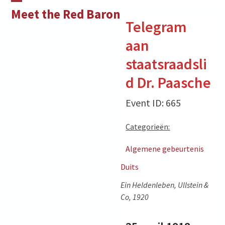
Skip
Open
Close
Meet the Red Baron
to
Telegram
mobile
mobile
content
aan
menu
menu
staatsraadsli
d Dr. Paasche
Event ID: 665
Categorieën:
Algemene gebeurtenis
Duits
Ein Heldenleben, Ullstein &
Co, 1920