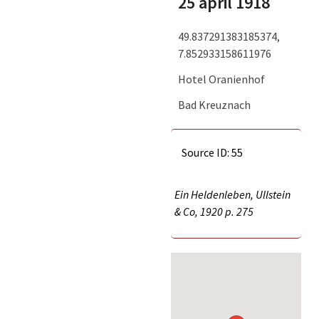
25 april 1918
49.837291383185374,
7.852933158611976
Hotel Oranienhof
Bad Kreuznach
Source ID: 55
Ein Heldenleben, Ullstein
& Co, 1920 p.
275