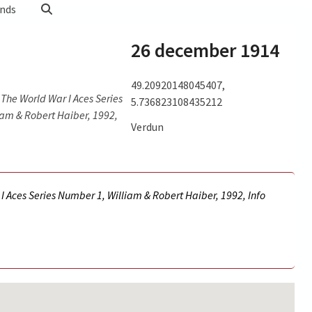
nds
26 december 1914
49.20920148045407,
The World War I Aces Series
5.736823108435212
iam & Robert Haiber, 1992,
Verdun
s
 Aces Series Number 1, William & Robert Haiber, 1992, Info