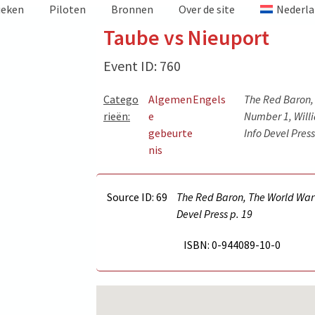
ieken
Piloten
Bronnen
Over de site
Nederla
Taube vs Nieuport
Event ID: 760
Catego
Algemen
Engels
The Red Baron, 
rieën:
e
Number 1, Will
gebeurte
Info Devel Pres
nis
Source ID: 69
The Red Baron, The World War I
Devel Press p.
19
ISBN: 0-944089-10-0