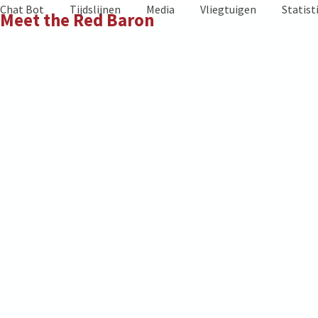
Skip
Chat Bot
Tijdslijnen
Media
Vliegtuigen
Statist
Meet the Red Baron
to
content