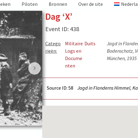
ieken
Piloten
Bronnen
Over de site
Nederla
Dag ‘X’
Event ID: 438
Catego
Militaire
Duits
Jagd in Flande
rieën:
Logs en
Bodenschatz, Ve
Docume
München, 1935
nten
Source ID: 58
Jagd in Flanderns Himmel, Kar