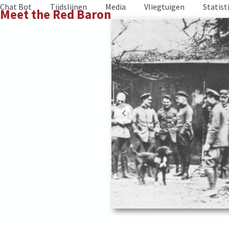
Skip
Chat Bot
Tijdslijnen
Media
Vliegtuigen
Statist
Meet the Red Baron
to
content