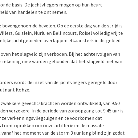
or de basis. De jachtvliegers mogen op hun beurt
ijheid van handelen te ontnemen.
 bovengenoemde bevelen. Op de eerste dag van de strijd is
llers, Guislein, Nurlu en Bellincourt, Roisel volledig vrij te
delijke jachtgebieden overlappen elkaar sterk in dit gebied.
oven het slagveld zijn verboden. Bij het achtervolgen van
er rekening mee worden gehouden dat het slagveld niet van
ders wordt de inzet van de jachtvliegers geregeld door
eutnant Kohze.
 zwakkere gevechtskrachten worden ontwikkeld, van 9.50
den verzekerd. In de periode van zonsopgang tot 9.45 uur is
 onze verkenningsvliegtuigen en te voorkomen dat
s front oprukken om onze artillerie en de massale
t vanaf het moment van de storm 3 uur lang blind zijn zodat