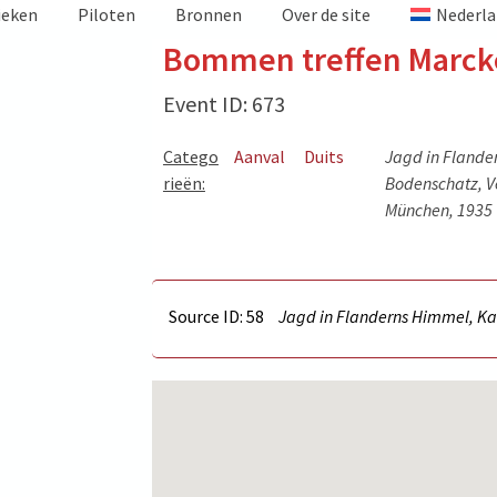
ieken
Piloten
Bronnen
Over de site
Nederla
Bommen treffen Marc
Event ID: 673
Catego
Aanval
Duits
Jagd in Flande
rieën:
Bodenschatz, Ve
München, 1935
Source ID: 58
Jagd in Flanderns Himmel, Kar