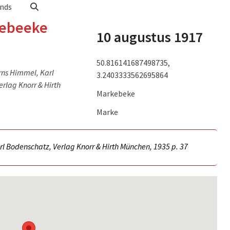
nds
kebeeke
10 augustus 1917
50.816141687498735,
rns Himmel, Karl
3.2403333562695864
rlag Knorr & Hirth
Markebeke
Marke
l Bodenschatz, Verlag Knorr & Hirth München, 1935 p.
37