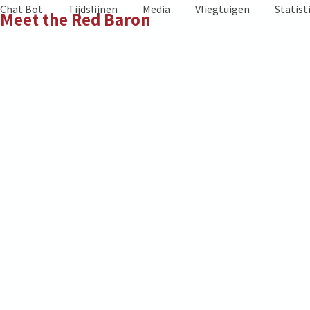
Skip
Chat Bot
Tijdslijnen
Media
Vliegtuigen
Statist
Meet the Red Baron
to
content