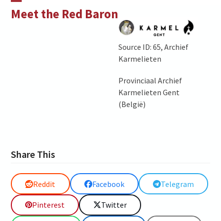
Skip
Open
Close
Meet the Red Baron
to
mobile
mobile
content
menu
menu
Source ID: 65, Archief
Karmelieten
Provinciaal Archief
Karmelieten Gent
(België)
Share This
Reddit
Facebook
Telegram
Pinterest
Twitter