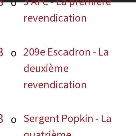
8
3 AFC - La première
O
revendication
8
209e Escadron - La
O
deuxième
revendication
8
Sergent Popkin - La
O
quatrième