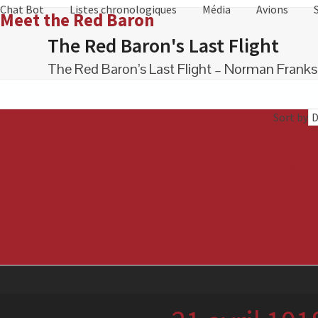
Skip
Chat Bot
Listes chronologiques
Média
Avions
Meet the Red Baron
to
The Red Baron's Last Flight
content
The Red Baron’s Last Flight – Norman Franks
Sort by
21 avril 191