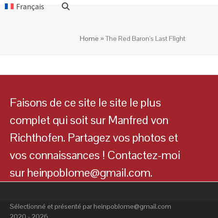
Français
Home
»
The Red Baron's Last Flight
Faisons de ce site le site le plus
complet qui soit sur Manfred von
Richthofen. Partagez vos photos et
vos connaissances ! Contactez-moi
sur heinpoblome@gmail.com.
Sélectionné et présenté par heinpoblome@gmail.com
2020 - 2026