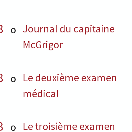
8
Journal du capitaine
O
McGrigor
8
Le deuxième examen
O
médical
8
Le troisième examen
O