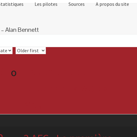
Statistiques
Les pilotes
Sources
A propos du site
 – Alan Bennett
8
L'aventure du
O
lieutenant « Wop »
May