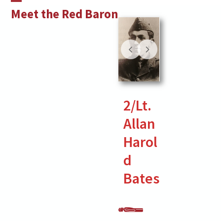
Skip
Open
Close
Meet the Red Baron
to
mobile
mobile
content
menu
menu
2/Lt.
Allan
Harol
d
Bates