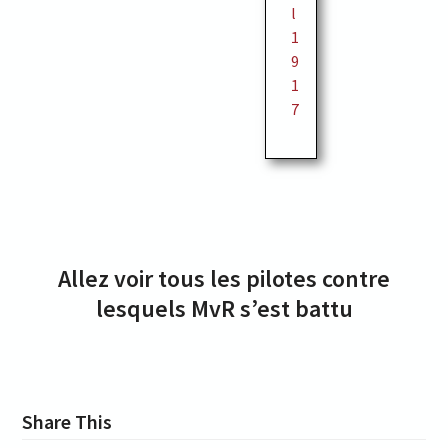
l
1
9
1
7
Allez voir tous les pilotes contre
lesquels MvR s’est battu
Share This