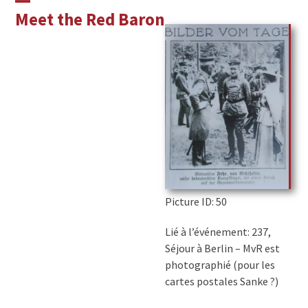
Skip
Open
Close
Meet the Red Baron
to
mobile
mobile
content
menu
menu
Picture ID
: 50
Lié à l’événement: 237,
Séjour à Berlin – MvR est
photographié (pour les
cartes postales Sanke ?)