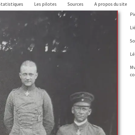
Statistiques
Les pilotes
Sources
A propos du site
Pi
Li
So
Lé
Mv
co