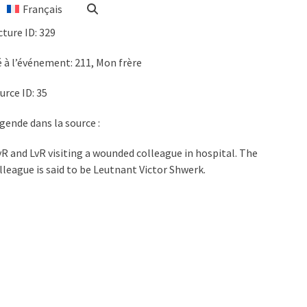
Français
cture ID
: 329
é à l’événement: 211, Mon frère
urce ID: 35
gende dans la source :
R and LvR visiting a wounded colleague in hospital. The
lleague is said to be Leutnant Victor Shwerk.