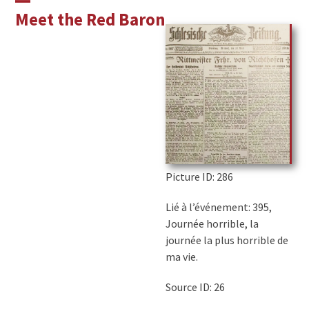
Skip
Open
Close
Meet the Red Baron
to
mobile
mobile
content
menu
menu
Picture ID
: 286
Lié à l’événement: 395,
Journée horrible, la
journée la plus horrible de
ma vie.
Source ID: 26