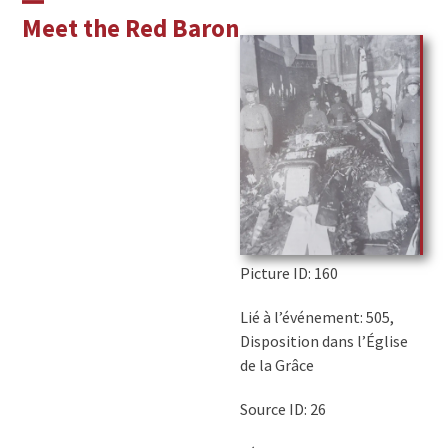
Skip
Open
Close
Meet the Red Baron
to
mobile
mobile
content
menu
menu
Picture ID
: 160
Lié à l’événement: 505,
Disposition dans l’Église
de la Grâce
Source ID: 26