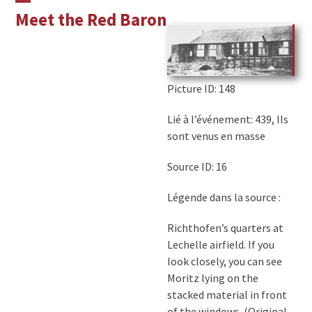
Skip
Open
Close
Meet the Red Baron
to
mobile
mobile
content
menu
menu
Picture ID
: 148
Lié à l’événement: 439, Ils
sont venus en masse
Source ID: 16
Légende dans la source :
Richthofen’s quarters at
Lechelle airfield. If you
look closely, you can see
Moritz lying on the
stacked material in front
of the windows. (Original