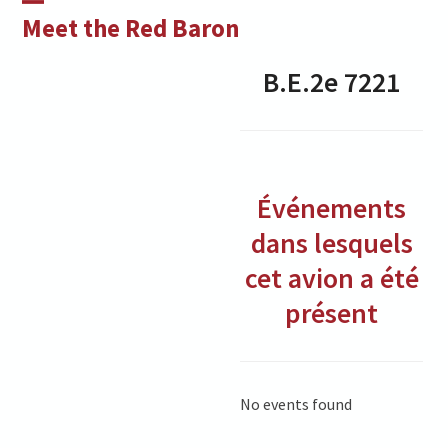
Skip
Open
Close
Meet the Red Baron
to
mobile
mobile
content
B.E.2e
7221
menu
menu
Événements
dans lesquels
cet avion a été
présent
No events found