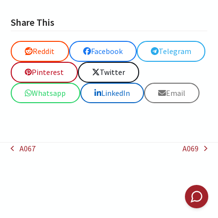
Share This
Reddit
Facebook
Telegram
Pinterest
Twitter
Whatsapp
LinkedIn
Email
A067
A069
previous
next
post:
post: