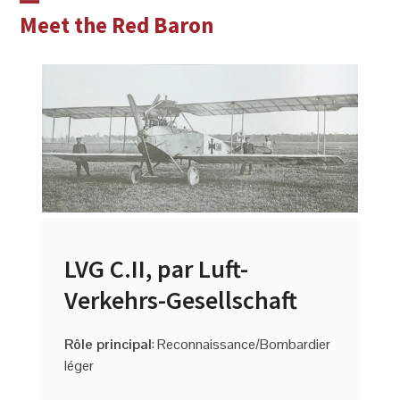
Skip
Open
Close
Meet the Red Baron
to
mobile
mobile
content
menu
menu
LVG C.II, par Luft-
Verkehrs-Gesellschaft
Rôle principal
: Reconnaissance/Bombardier
léger