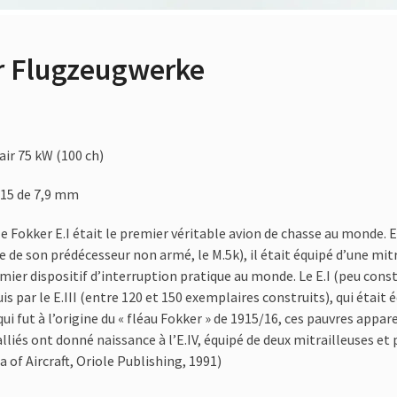
ker Flugzeugwerke
 air 75 kW (100 ch)
/15 de 7,9 mm
5, le Fokker E.I était le premier véritable avion de chasse au mond
de son prédécesseur non armé, le M.5k), il était équipé d’une mitr
remier dispositif d’interruption pratique au monde. Le E.I (peu con
puis par le E.III (entre 120 et 150 exemplaires construits), qui éta
ui fut à l’origine du « fléau Fokker » de 1915/16, ces pauvres appa
lliés ont donné naissance à l’E.IV, équipé de deux mitrailleuses e
a of Aircraft, Oriole Publishing, 1991)