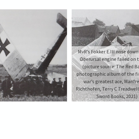
MvR’s Fokker E.III nose down 
Oberursal engine failed on t
(picture source: The Red B
photographic album of the fi
war’s greatest ace, Manfr
Richthofen, Terry C Treadwell
Sword Books, 2021)