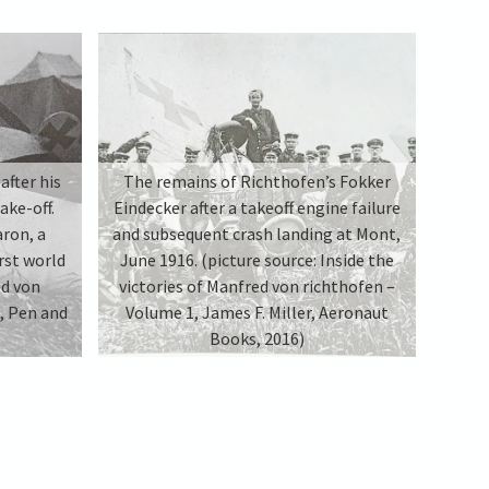
after his
The remains of Richthofen’s Fokker
ake-off.
Eindecker after a takeoff engine failure
aron, a
and subsequent crash landing at Mont,
rst world
June 1916. (picture source: Inside the
ed von
victories of Manfred von richthofen –
, Pen and
Volume 1, James F. Miller, Aeronaut
Books, 2016)