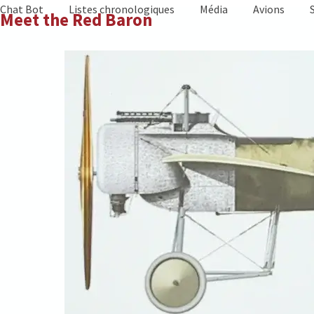
Skip
Chat Bot
Listes chronologiques
Média
Avions
Meet the Red Baron
to
content