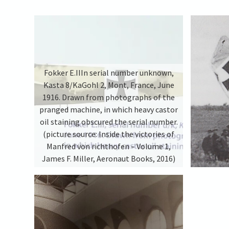
Fokker E.IIIn serial number unknown,
Kasta 8/KaGohl 2, Mont, France, June
1916. Drawn from photographs of the
pranged machine, in which heavy castor
oil staining obscured the serial number.
(picture source: Inside the victories of
Manfred von richthofen – Volume 1,
James F. Miller, Aeronaut Books, 2016)