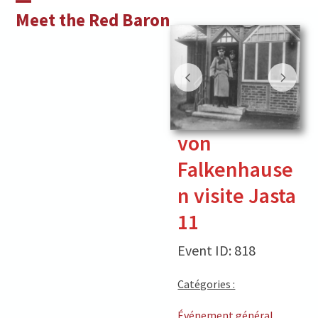
Skip
Open
Close
Meet the Red Baron
to
mobile
mobile
content
menu
menu
von
Falkenhause
n visite Jasta
11
Event ID: 818
Catégories :
Événement général