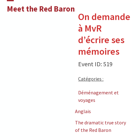
Skip
Open
Close
Meet the Red Baron
to
On demande
mobile
mobile
content
à MvR
menu
menu
d’écrire ses
mémoires
Event ID: 519
Catégories :
Déménagement et
voyages
Anglais
The dramatic true story
of the Red Baron