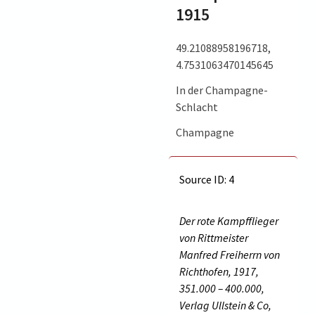
1915
49.21088958196718,
4.7531063470145645
In der Champagne-
Schlacht
Champagne
Source ID: 4
Der rote Kampfflieger
von Rittmeister
Manfred Freiherrn von
Richthofen, 1917,
351.000 – 400.000,
Verlag Ullstein & Co,