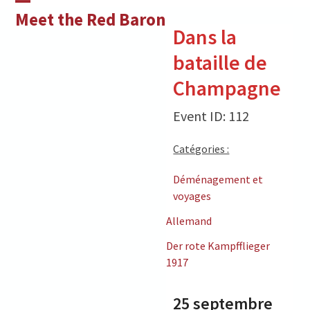
Skip
Open
Close
Meet the Red Baron
to
Dans la
mobile
mobile
content
bataille de
menu
menu
Champagne
Event ID: 112
Catégories :
Déménagement et
voyages
Allemand
Der rote Kampfflieger
1917
25 septembre