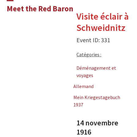
Skip
Open
Close
Meet the Red Baron
to
Visite éclair à
mobile
mobile
content
Schweidnitz
menu
menu
Event ID: 331
Catégories :
Déménagement et
voyages
Allemand
Mein Kriegestagebuch
1937
14 novembre
1916