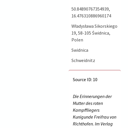
50.84890767354939,
16.476310886960174
Władysława Sikorskiego
19, 58-105 Świdnica,
Polen
Swidnica
Schweidnitz
Source ID: 10
Die Erinnerungen der
Mutter des roten
Kampffliegers
Kunigunde Freifrau von
Richthofen. Im Verlag