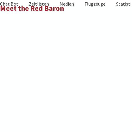
Skip
Chat Bot
Zeitlisten
Medien
Flugzeuge
Statist
Meet the Red Baron
to
content