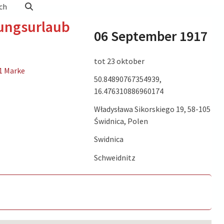
ch
ungsurlaub
06 September 1917
tot 23 oktober
1 Marke
50.84890767354939,
16.476310886960174
Władysława Sikorskiego 19, 58-105
Świdnica, Polen
Swidnica
Schweidnitz