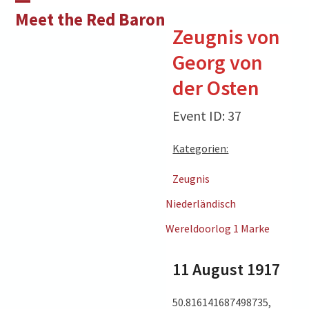
Skip
Open
Close
Meet the Red Baron
to
Zeugnis von
mobile
mobile
content
Georg von
menu
menu
der Osten
Event ID: 37
Kategorien:
Zeugnis
Niederländisch
Wereldoorlog 1 Marke
11 August 1917
50.816141687498735,