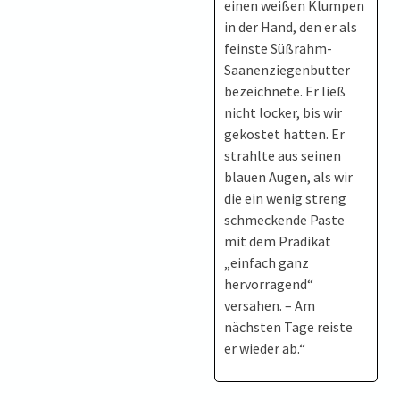
einen weißen Klumpen
in der Hand, den er als
feinste Süßrahm-
Saanenziegenbutter
bezeichnete. Er ließ
nicht locker, bis wir
gekostet hatten. Er
strahlte aus seinen
blauen Augen, als wir
die ein wenig streng
schmeckende Paste
mit dem Prädikat
„einfach ganz
hervorragend“
versahen. – Am
nächsten Tage reiste
er wieder ab.“