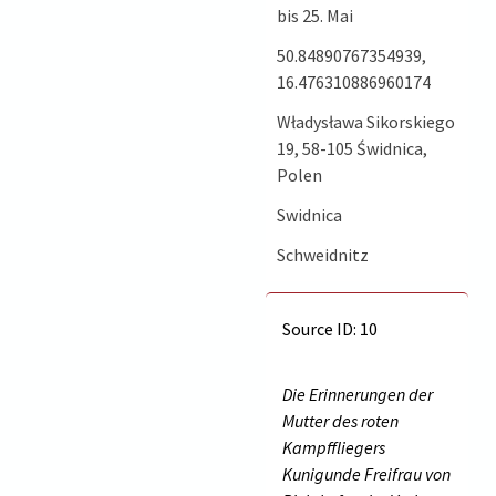
bis 25. Mai
50.84890767354939,
16.476310886960174
Władysława Sikorskiego
19, 58-105 Świdnica,
Polen
Swidnica
Schweidnitz
Source ID: 10
Die Erinnerungen der
Mutter des roten
Kampffliegers
Kunigunde Freifrau von