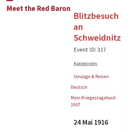
Skip
Open
Close
Meet the Red Baron
to
Blitzbesuch
mobile
mobile
content
an
menu
menu
Schweidnitz
Event ID: 317
Kategorien:
Umzüge & Reisen
Deutsch
Mein Kriegestagebuch
1937
24 Mai 1916