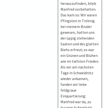
herauszufinden, blieb
Manfred vorbehalten.
Das kam so: Wir waren
Pfingsten in Trebnig
bei meinem Bruder
gewesen, hatten uns
der üppig stehenden
Saaten und des glatten
Biehs erfreut; es war
ein Grünen und Blühen
wie im tiefsten Frieden.
Als wir am nächsten
Tage in Schweidnitz
wieder ankamen,
fanden wir liebe
feldgraue
Einquartierung:
Manfred war da, zu
kurzem Aufenthalt.