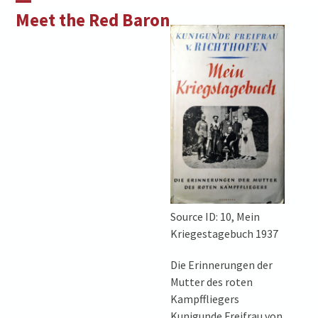
Skip
Open
Close
Meet the Red Baron
to
mobile
mobile
content
menu
menu
Source ID: 10, Mein
Kriegestagebuch 1937
Die Erinnerungen der
Mutter des roten
Kampffliegers
Kunigunde Freifrau von