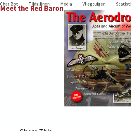
Skip
Chat Bot
Tijdslijnen
Media
Vliegtuigen
Statist
Meet the Red Baron
to
content