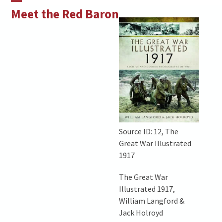
Skip
Open
Close
Meet the Red Baron
to
mobile
mobile
content
menu
menu
Source ID: 12, The
Great War Illustrated
1917
The Great War
Illustrated 1917,
William Langford &
Jack Holroyd