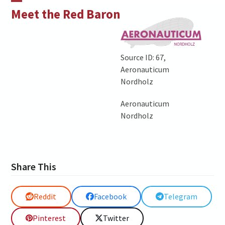
Skip
Open
Close
Meet the Red Baron
to
mobile
mobile
content
menu
menu
Source ID: 67,
Aeronauticum
Nordholz
Aeronauticum
Nordholz
Share This
Reddit
Facebook
Telegram
Pinterest
Twitter